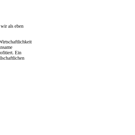
 wir als eben
irtschaftlichkeit
einsame
fitiert. Ein
llschaftlichen