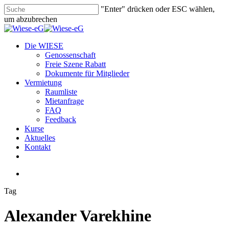
Skip
"Enter" drücken oder ESC wählen,
to
um abzubrechen
main
Close
content
Search
search
Menu
Die WIESE
Genossenschaft
Freie Szene Rabatt
Dokumente für Mitglieder
Vermietung
Raumliste
Mietanfrage
FAQ
Feedback
Kurse
Aktuelles
Kontakt
facebook
youtube
instagram
phone
email
search
Tag
Alexander Varekhine