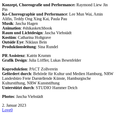
Konzept, Choreografie und Performance:
Raymond Liew Jin
Pin
Ko-Choreographie und Performance
: Lee Mun Wai, Amin
Alifin, Teddy Ong Xing Kai, Paula Pau
Musik
: Jascha Hagen
Animation
: #shikasketchbook
Raum und Lichtdesign
: Jascha Viehstädt
Kostüm
: Catharina Holtgrave
Outside Eye
: Niklaus Bein
Produktionsleitung
: Sina Rundel
PR Assistenz
: Katrin Krumm
Grafik Design
: Julia Löffler, Lukas Besenfelder
Koproduktion
: PACT Zollverein
Gefördert durch
: Behörde für Kultur und Medien Hamburg, NRW
Landesbüro Freie Darstellende Künste, Hamburgische
Kulturstiftung, NRW Kunststiftung
Unterstützt durch
: STUDIO Hammer Deich
Photos
: Jascha Viehstädt
2. Januar 2023
Love
0