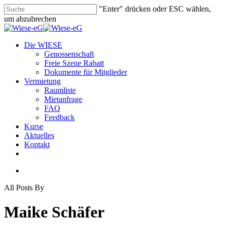
Skip
"Enter" drücken oder ESC wählen,
to
um abzubrechen
main
Close
content
Search
search
Menu
Die WIESE
Genossenschaft
Freie Szene Rabatt
Dokumente für Mitglieder
Vermietung
Raumliste
Mietanfrage
FAQ
Feedback
Kurse
Aktuelles
Kontakt
facebook
youtube
instagram
phone
email
search
All Posts By
Maike Schäfer