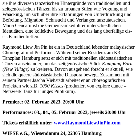
sie ihre diversen tänzerischen Hintergründe von traditionellen und
zeitgenössischen Tänzen bis zu urbanen Stilen wie Voguing und
Waacking, um sich über ihre Erfahrungen von Unterdrückung und
Befreiung, Migration, Sehnsucht und Verlangen auszutauschen.
Maria Cencaru ist die Gemeinsamkeit ihrer unterschiedlichen
Identitäten, eine kollektive Bewegung und das lang überfällige cis-
sis Familientreffen.
Raymond Liew Jin Pin ist ein in Deutschland lebender malaysischer
Choreograf und Performer. Während seiner Residenz am K3 |
Tanzplan Hamburg setzt er sich mit traditionellen südostasiatischen
Tänzen auseinander, um das zeitgenössische Stück
Kampung Baru
(New Village)
zu kreieren. Davon ausgehend forscht er aktuell, wie
sich die queere südostasiatische Diaspora bewegt. Zusammen mit
seinem Partner Jascha Viehstädt arbeitet er an choreografischen
Projekten wie z.B.
1000 Kisses
(produziert von explore dance –
Netzwerk Tanz für junges Publikum).
Premiere: 02. Februar 2023, 20:00 Uhr
Performances: 03., 04., 05. Februar 2023, jeweils 20:00 Uhr
Tickets erhältlich unter:
www.RaymondLiewJinPin.com
WIESE e.G., Wiesendamm 24, 22305 Hamburg