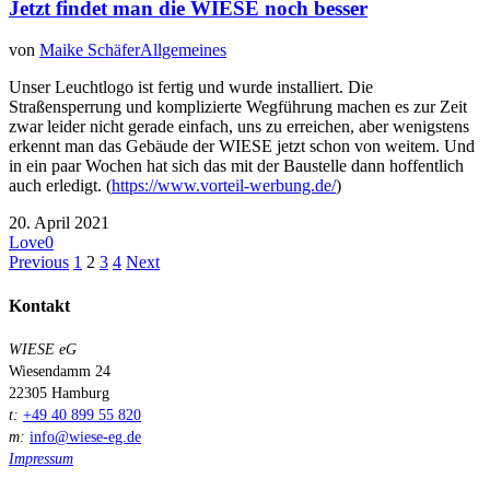
Jetzt findet man die WIESE noch besser
von
Maike Schäfer
Allgemeines
Unser Leuchtlogo ist fertig und wurde installiert. Die
Straßensperrung und komplizierte Wegführung machen es zur Zeit
zwar leider nicht gerade einfach, uns zu erreichen, aber wenigstens
erkennt man das Gebäude der WIESE jetzt schon von weitem. Und
in ein paar Wochen hat sich das mit der Baustelle dann hoffentlich
auch erledigt. (
https://www.vorteil-werbung.de/
)
20. April 2021
Love
0
Previous
1
2
3
4
Next
Kontakt
WIESE eG
Wiesendamm 24
22305 Hamburg
t:
+49 40 899 55 820
m:
info@wiese-eg.de
Impressum