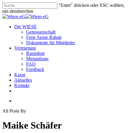
Skip
"Enter" drücken oder ESC wählen,
to
um abzubrechen
main
Close
content
Search
search
Menu
Die WIESE
Genossenschaft
Freie Szene Rabatt
Dokumente für Mitglieder
Vermietung
Raumliste
Mietanfrage
FAQ
Feedback
Kurse
Aktuelles
Kontakt
facebook
youtube
instagram
phone
email
search
All Posts By
Maike Schäfer