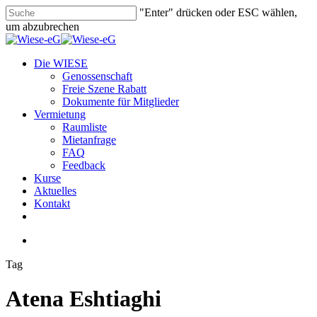
Skip
"Enter" drücken oder ESC wählen,
to
um abzubrechen
main
Close
content
Search
search
Menu
Die WIESE
Genossenschaft
Freie Szene Rabatt
Dokumente für Mitglieder
Vermietung
Raumliste
Mietanfrage
FAQ
Feedback
Kurse
Aktuelles
Kontakt
facebook
youtube
instagram
phone
email
search
Tag
Atena Eshtiaghi