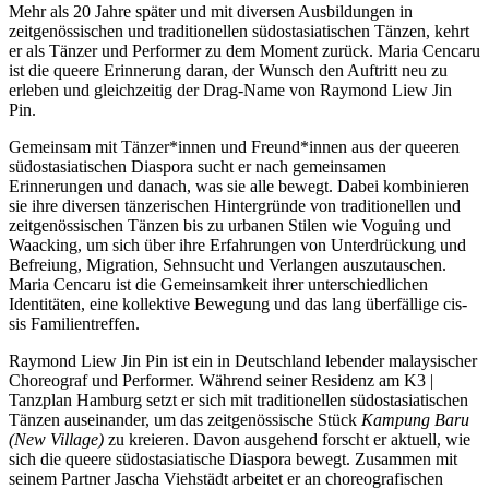
Mehr als 20 Jahre später und mit diversen Ausbildungen in
zeitgenössischen und traditionellen südostasiatischen Tänzen, kehrt
er als Tänzer und Performer zu dem Moment zurück. Maria Cencaru
ist die queere Erinnerung daran, der Wunsch den Auftritt neu zu
erleben und gleichzeitig der Drag-Name von Raymond Liew Jin
Pin.
Gemeinsam mit Tänzer*innen und Freund*innen aus der queeren
südostasiatischen Diaspora sucht er nach gemeinsamen
Erinnerungen und danach, was sie alle bewegt. Dabei kombinieren
sie ihre diversen tänzerischen Hintergründe von traditionellen und
zeitgenössischen Tänzen bis zu urbanen Stilen wie Voguing und
Waacking, um sich über ihre Erfahrungen von Unterdrückung und
Befreiung, Migration, Sehnsucht und Verlangen auszutauschen.
Maria Cencaru ist die Gemeinsamkeit ihrer unterschiedlichen
Identitäten, eine kollektive Bewegung und das lang überfällige cis-
sis Familientreffen.
Raymond Liew Jin Pin ist ein in Deutschland lebender malaysischer
Choreograf und Performer. Während seiner Residenz am K3 |
Tanzplan Hamburg setzt er sich mit traditionellen südostasiatischen
Tänzen auseinander, um das zeitgenössische Stück
Kampung Baru
(New Village)
zu kreieren. Davon ausgehend forscht er aktuell, wie
sich die queere südostasiatische Diaspora bewegt. Zusammen mit
seinem Partner Jascha Viehstädt arbeitet er an choreografischen