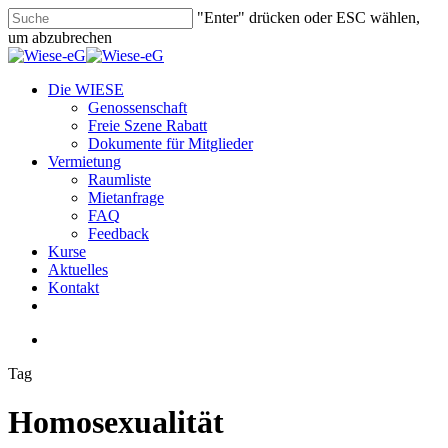
Skip
"Enter" drücken oder ESC wählen,
to
um abzubrechen
main
Close
content
Search
search
Menu
Die WIESE
Genossenschaft
Freie Szene Rabatt
Dokumente für Mitglieder
Vermietung
Raumliste
Mietanfrage
FAQ
Feedback
Kurse
Aktuelles
Kontakt
facebook
youtube
instagram
phone
email
search
Tag
Homosexualität