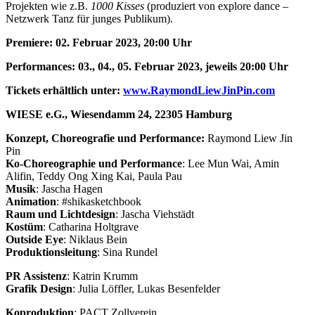
Projekten wie z.B.
1000 Kisses
(produziert von explore dance –
Netzwerk Tanz für junges Publikum).
Premiere: 02. Februar 2023, 20:00 Uhr
Performances: 03., 04., 05. Februar 2023, jeweils 20:00 Uhr
Tickets erhältlich unter:
www.RaymondLiewJinPin.com
WIESE e.G., Wiesendamm 24, 22305 Hamburg
Konzept, Choreografie und Performance:
Raymond Liew Jin
Pin
Ko-Choreographie und Performance
: Lee Mun Wai, Amin
Alifin, Teddy Ong Xing Kai, Paula Pau
Musik
: Jascha Hagen
Animation
: #shikasketchbook
Raum und Lichtdesign
: Jascha Viehstädt
Kostüm
: Catharina Holtgrave
Outside Eye
: Niklaus Bein
Produktionsleitung
: Sina Rundel
PR Assistenz
: Katrin Krumm
Grafik Design
: Julia Löffler, Lukas Besenfelder
Koproduktion
: PACT Zollverein