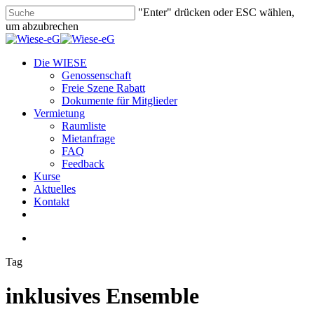
Skip
"Enter" drücken oder ESC wählen,
to
um abzubrechen
main
Close
content
Search
search
Menu
Die WIESE
Genossenschaft
Freie Szene Rabatt
Dokumente für Mitglieder
Vermietung
Raumliste
Mietanfrage
FAQ
Feedback
Kurse
Aktuelles
Kontakt
facebook
youtube
instagram
phone
email
search
Tag
inklusives Ensemble