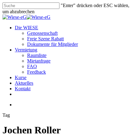
Skip
"Enter" drücken oder ESC wählen,
to
um abzubrechen
main
Close
content
Search
search
Menu
Die WIESE
Genossenschaft
Freie Szene Rabatt
Dokumente für Mitglieder
Vermietung
Raumliste
Mietanfrage
FAQ
Feedback
Kurse
Aktuelles
Kontakt
facebook
youtube
instagram
phone
email
search
Tag
Jochen Roller