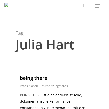
Menu
Skip
to
search
main
content
Tag
Julia Hart
being there
Produktionen
,
Unterstützungsfonds
BEING THERE ist eine antirassistische,
dokumentarische Performance
entstanden in Zusammenarbeit mit den