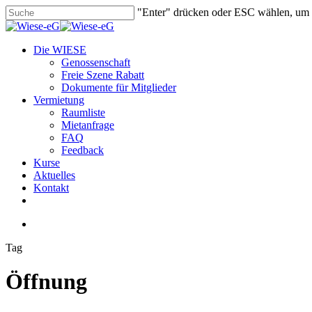
Skip
"Enter" drücken oder ESC wählen, um
to
Close
main
Search
content
search
Menu
Die WIESE
Genossenschaft
Freie Szene Rabatt
Dokumente für Mitglieder
Vermietung
Raumliste
Mietanfrage
FAQ
Feedback
Kurse
Aktuelles
Kontakt
facebook
youtube
instagram
phone
email
search
Tag
Öffnung