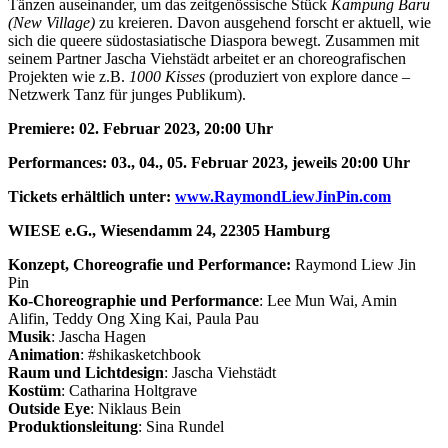
Tänzen auseinander, um das zeitgenössische Stück
Kampung Baru
(New Village)
zu kreieren. Davon ausgehend forscht er aktuell, wie
sich die queere südostasiatische Diaspora bewegt. Zusammen mit
seinem Partner Jascha Viehstädt arbeitet er an choreografischen
Projekten wie z.B.
1000 Kisses
(produziert von explore dance –
Netzwerk Tanz für junges Publikum).
Premiere: 02. Februar 2023, 20:00 Uhr
Performances: 03., 04., 05. Februar 2023, jeweils 20:00 Uhr
Tickets erhältlich unter:
www.RaymondLiewJinPin.com
WIESE e.G., Wiesendamm 24, 22305 Hamburg
Konzept, Choreografie und Performance:
Raymond Liew Jin
Pin
Ko-Choreographie und Performance
: Lee Mun Wai, Amin
Alifin, Teddy Ong Xing Kai, Paula Pau
Musik
: Jascha Hagen
Animation
: #shikasketchbook
Raum und Lichtdesign
: Jascha Viehstädt
Kostüm
: Catharina Holtgrave
Outside Eye
: Niklaus Bein
Produktionsleitung
: Sina Rundel