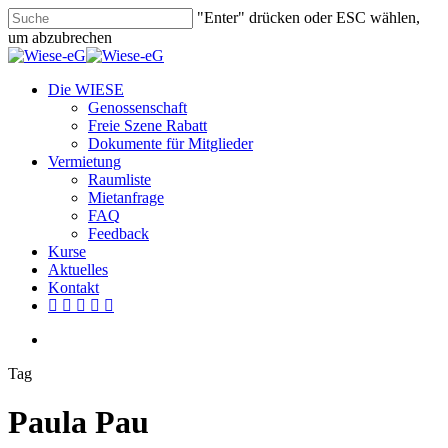
Skip
"Enter" drücken oder ESC wählen,
to
um abzubrechen
main
Close
content
Search
search
Menu
Die WIESE
Genossenschaft
Freie Szene Rabatt
Dokumente für Mitglieder
Vermietung
Raumliste
Mietanfrage
FAQ
Feedback
Kurse
Aktuelles
Kontakt
facebook
youtube
instagram
phone
email
search
Tag
Paula Pau