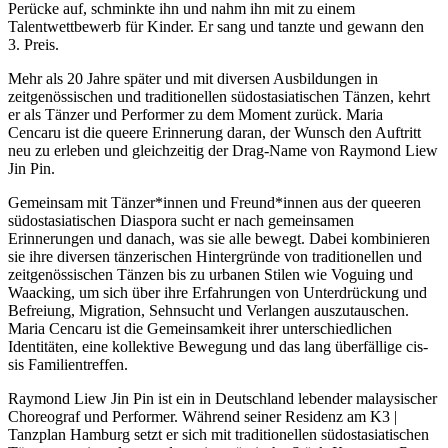
Perücke auf, schminkte ihn und nahm ihn mit zu einem
Talentwettbewerb für Kinder. Er sang und tanzte und gewann den
3. Preis.
Mehr als 20 Jahre später und mit diversen Ausbildungen in
zeitgenössischen und traditionellen südostasiatischen Tänzen, kehrt
er als Tänzer und Performer zu dem Moment zurück. Maria
Cencaru ist die queere Erinnerung daran, der Wunsch den Auftritt
neu zu erleben und gleichzeitig der Drag-Name von Raymond Liew
Jin Pin.
Gemeinsam mit Tänzer*innen und Freund*innen aus der queeren
südostasiatischen Diaspora sucht er nach gemeinsamen
Erinnerungen und danach, was sie alle bewegt. Dabei kombinieren
sie ihre diversen tänzerischen Hintergründe von traditionellen und
zeitgenössischen Tänzen bis zu urbanen Stilen wie Voguing und
Waacking, um sich über ihre Erfahrungen von Unterdrückung und
Befreiung, Migration, Sehnsucht und Verlangen auszutauschen.
Maria Cencaru ist die Gemeinsamkeit ihrer unterschiedlichen
Identitäten, eine kollektive Bewegung und das lang überfällige cis-
sis Familientreffen.
Raymond Liew Jin Pin ist ein in Deutschland lebender malaysischer
Choreograf und Performer. Während seiner Residenz am K3 |
Tanzplan Hamburg setzt er sich mit traditionellen südostasiatischen