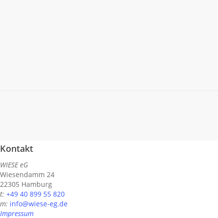
In dem Tanzstück UNGEHEUER der Choreografin
Verena Steiner begeben sich drei Tänzer*innen auf
eine Expedition…
Read More
Kontakt
WIESE eG
Wiesendamm 24
22305 Hamburg
t:
+49 40 899 55 820
m:
info@wiese-eg.de
Impressum