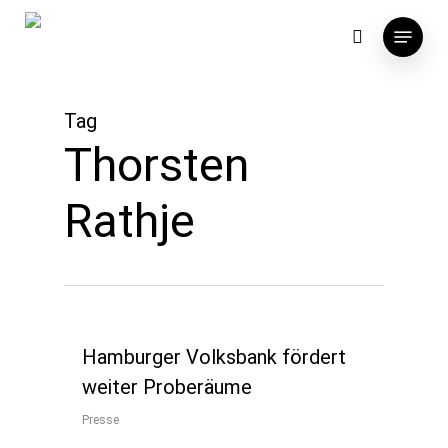
Skip
Menu
to
search
main
content
Tag
Thorsten
Rathje
Hamburger Volksbank fördert
weiter Proberäume
Presse