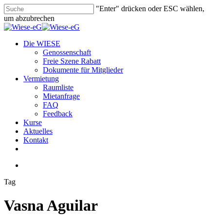
Skip
"Enter" drücken oder ESC wählen,
to
um abzubrechen
main
Close
content
Search
search
Menu
Die WIESE
Genossenschaft
Freie Szene Rabatt
Dokumente für Mitglieder
Vermietung
Raumliste
Mietanfrage
FAQ
Feedback
Kurse
Aktuelles
Kontakt
facebook
youtube
instagram
phone
email
search
Tag
Vasna Aguilar