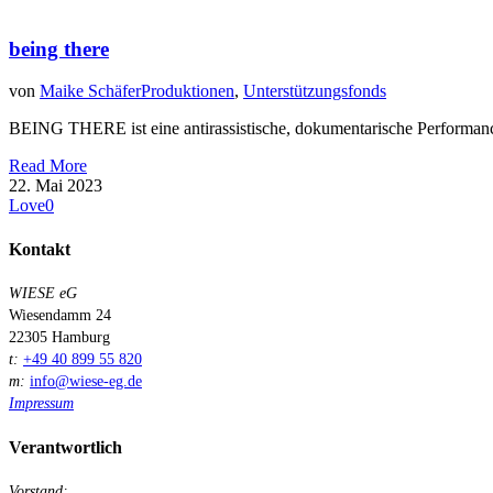
being there
von
Maike Schäfer
Produktionen
,
Unterstützungsfonds
BEING THERE ist eine antirassistische, dokumentarische Performance 
Read More
22. Mai 2023
Love
0
Kontakt
WIESE eG
Wiesendamm 24
22305 Hamburg
t:
+49 40 899 55 820
m:
info@wiese-eg.de
Impressum
Verantwortlich
Vorstand: