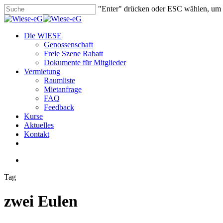
Skip
"Enter" drücken oder ESC wählen, um
to
Close
main
Search
content
search
Menu
Die WIESE
Genossenschaft
Freie Szene Rabatt
Dokumente für Mitglieder
Vermietung
Raumliste
Mietanfrage
FAQ
Feedback
Kurse
Aktuelles
Kontakt
facebook
youtube
instagram
phone
email
search
Tag
zwei Eulen