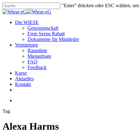
Skip
"Enter" drücken oder ESC wählen, um
to
Close
main
Search
content
search
Menu
Die WIESE
Genossenschaft
Freie Szene Rabatt
Dokumente für Mitglieder
Vermietung
Raumliste
Mietanfrage
FAQ
Feedback
Kurse
Aktuelles
Kontakt
facebook
youtube
instagram
phone
email
search
Tag
Alexa Harms