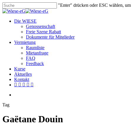
Skip
"Enter" drücken oder ESC wählen, um
to
Close
main
Search
content
search
Menu
Die WIESE
Genossenschaft
Freie Szene Rabatt
Dokumente für Mitglieder
Vermietung
Raumliste
Mietanfrage
FAQ
Feedback
Kurse
Aktuelles
Kontakt
facebook
youtube
instagram
phone
email
search
Tag
Gaëtane Douin