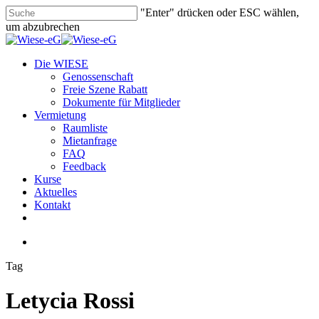
Skip
"Enter" drücken oder ESC wählen,
to
um abzubrechen
main
Close
content
Search
search
Menu
Die WIESE
Genossenschaft
Freie Szene Rabatt
Dokumente für Mitglieder
Vermietung
Raumliste
Mietanfrage
FAQ
Feedback
Kurse
Aktuelles
Kontakt
facebook
youtube
instagram
phone
email
search
Tag
Letycia Rossi