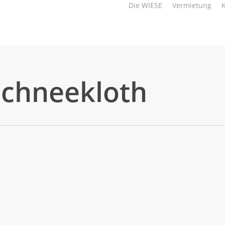
Die WIESE
Vermietung
Schneekloth
 ein