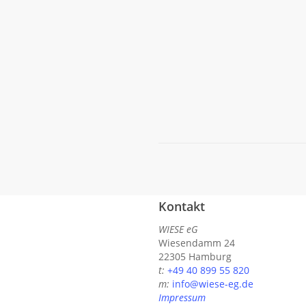
begehbares Konzert und
Musiktheater. Was ist Realitä
Illusion? Wir lauschen einem
polyphonen Abgesang auf da
Individuum
Read More
Kontakt
WIESE eG
Wiesendamm 24
22305 Hamburg
t:
+49 40 899 55 820
m:
info@wiese-eg.de
Impressum