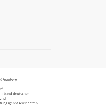
ht Hamburg:
nd:
verband deutscher
 und
stungsgenossenschaften