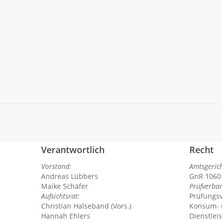
t, was
s
Verantwortlich
Recht
Vorstand:
Amtsgeric
Andreas Lübbers
GnR 1060
Maike Schäfer
Prüfverba
Aufsichtsrat:
Prüfungs
Christian Halseband (Vors.)
Konsum-
Hannah Ehlers
Dienstlei