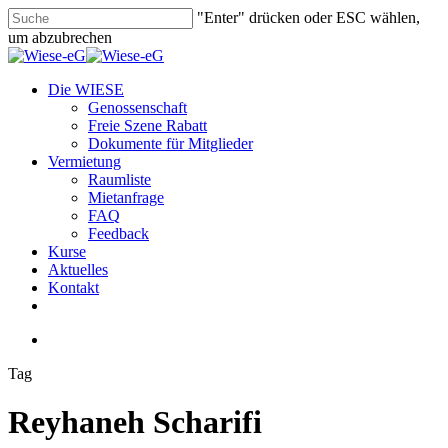
Skip
"Enter" drücken oder ESC wählen,
to
um abzubrechen
main
Close
content
Search
search
Menu
Die WIESE
Genossenschaft
Freie Szene Rabatt
Dokumente für Mitglieder
Vermietung
Raumliste
Mietanfrage
FAQ
Feedback
Kurse
Aktuelles
Kontakt
facebook
youtube
instagram
phone
email
search
Tag
Reyhaneh Scharifi