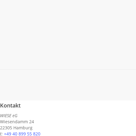
% geschrieben, nur 2 % von ihnen produziert. Die
queer-feministische One-Person-Konzert-
Performance ACHTERBAHN erklärt die Form im
Alleingang zum Offroad-Inhalt, das Solo zur
Verhandlungssache.
Read More
Kontakt
WIESE eG
Wiesendamm 24
22305 Hamburg
t:
+49 40 899 55 820