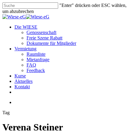
Skip
"Enter" drücken oder ESC wählen,
to
um abzubrechen
main
Close
content
Search
search
Menu
Die WIESE
Genossenschaft
Freie Szene Rabatt
Dokumente für Mitglieder
Vermietung
Raumliste
Mietanfrage
FAQ
Feedback
Kurse
Aktuelles
Kontakt
facebook
youtube
instagram
phone
email
search
Tag
Verena Steiner