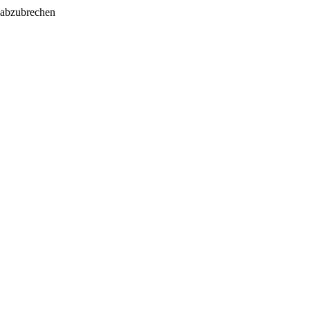
 abzubrechen
Produktionen
Unterstützungsfonds
AFROCONFUSIONIST