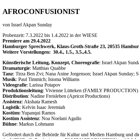
AFROCONFUSIONIST
von Israel Akpan Sunday
Probenzeit: 7.3.2022 bis 1.4.2022 in der WIESE
Premiere am 29.4.2022
Hamburger Sprechwerk,
Klaus-Groth-Straße 23, 20535 Hambu
Weitere Vorstellungen:
30.4., 1.5., 3.5.,4.5.
Künstlerische Leitung, Konzept, Choreografie
: Israel Akpan Sund
Dramaturgie
: Matthias Quabbe
Tanz
: Tirza Ben Zvi; Nana Anine Jorgenson; Israel Akpan Sunday;
Musik
: Paul Timmich; Isioma Williams
Videografie
: Larissa Potapov
Produktionsleitung
: Vivienne Lütteken (FAMILY PRODUCTION)
Distribution
: Nadine Freisleben (Apricot Productions)
Assistenz
: Akshata Ramesh
Logistik
: Kelvin Isaac Jeremiah
Kostüm:
Yupanqui Ramos
Kostüm Assistenz
: Noa Noelani Agullo
Bühne
: Markus Lohmann
Gefördert durch die Behörde für Kultur und Medien Hamburg und di