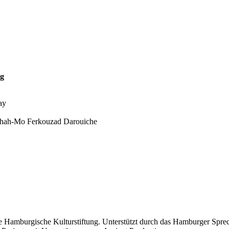
rg
ay
 Shah-Mo Ferkouzad Darouiche
e Hamburgische Kulturstiftung. Unterstützt durch das Hamburger Spr