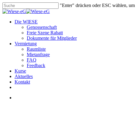
Skip
"Enter" drücken oder ESC wählen, um
to
Close
main
Search
content
search
Menu
Die WIESE
Genossenschaft
Freie Szene Rabatt
Dokumente für Mitglieder
Vermietung
Raumliste
Mietanfrage
FAQ
Feedback
Kurse
Aktuelles
Kontakt
facebook
youtube
instagram
phone
email
search