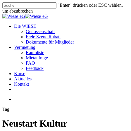
Skip
"Enter" drücken oder ESC wählen,
to
um abzubrechen
main
Close
content
Search
search
Menu
Die WIESE
Genossenschaft
Freie Szene Rabatt
Dokumente für Mitglieder
Vermietung
Raumliste
Mietanfrage
FAQ
Feedback
Kurse
Aktuelles
Kontakt
facebook
youtube
instagram
phone
email
search
Tag
Neustart Kultur